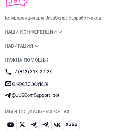
Конференция для JavaScript-разработчиков
НАШИ КОНФЕРЕНЦИИ
НАВИГАЦИЯ
НУЖНА ПОМОЩЬ?
JUG Ru Group
Телефон:
+7 (812) 313-27-23
E-mail:
support@holyjs.ru
Телеграм:
@JUGConfSupport_bot
МЫ В СОЦИАЛЬНЫХ СЕТЯХ
Ютуб
Икс
Телеграм-чат
Телеграм-канал
ВКонтакте
Хабр