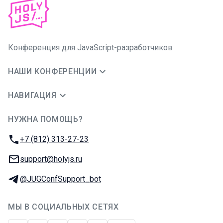
Конференция для JavaScript-разработчиков
НАШИ КОНФЕРЕНЦИИ
НАВИГАЦИЯ
НУЖНА ПОМОЩЬ?
JUG Ru Group
Телефон:
+7 (812) 313-27-23
E-mail:
support@holyjs.ru
Телеграм:
@JUGConfSupport_bot
МЫ В СОЦИАЛЬНЫХ СЕТЯХ