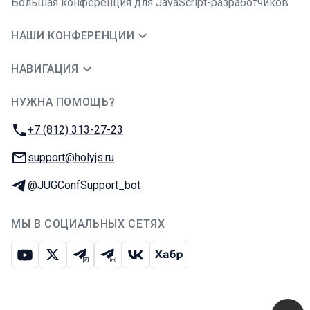
Большая конференция для JavaScript-разработчиков
НАШИ КОНФЕРЕНЦИИ
НАВИГАЦИЯ
НУЖНА ПОМОЩЬ?
JUG Ru Group
Телефон:
+7 (812) 313-27-23
E-mail:
support@holyjs.ru
Телеграм:
@JUGConfSupport_bot
МЫ В СОЦИАЛЬНЫХ СЕТЯХ
Ютуб
Икс
Телеграм-чат
Телеграм-канал
ВКонтакте
Хабр