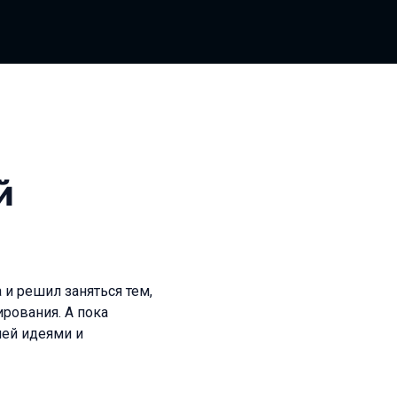
й
 и решил заняться тем,
рования. А пока
ией идеями и