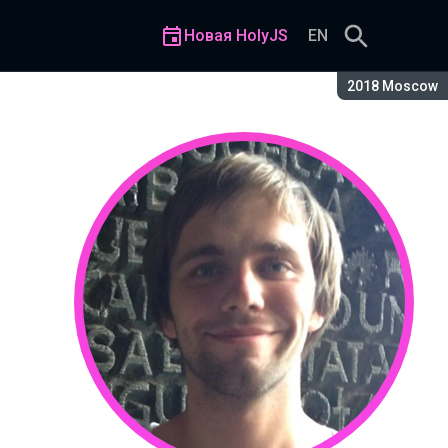
Новая HolyJS
EN
Сезон:
2018 Moscow