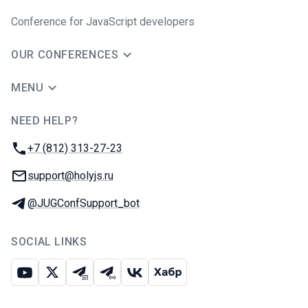
Conference for JavaScript developers
OUR CONFERENCES
MENU
NEED HELP?
JUG Ru Group
Phone:
+7 (812) 313-27-23
Email:
support@holyjs.ru
Telegram:
@JUGConfSupport_bot
SOCIAL LINKS
Youtube
X
Telegram chat
Telegram channel
VK
Habr