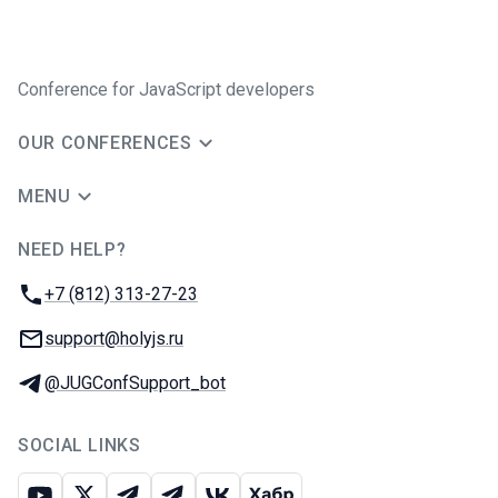
Conference for JavaScript developers
OUR CONFERENCES
MENU
NEED HELP?
JUG Ru Group
Phone:
+7 (812) 313-27-23
Email:
support@holyjs.ru
Telegram:
@JUGConfSupport_bot
SOCIAL LINKS