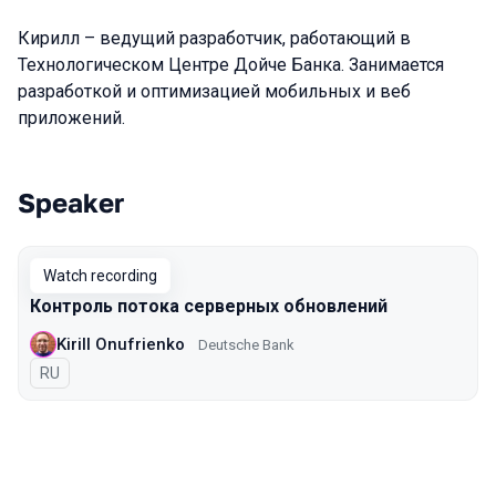
Кирилл – ведущий разработчик, работающий в
Технологическом Центре Дойче Банка. Занимается
разработкой и оптимизацией мобильных и веб
приложений.
Speaker
Talks from 2020 Piter season
Watch recording
Контроль потока серверных обновлений
Kirill Onufrienko
Deutsche Bank
In Russian
RU