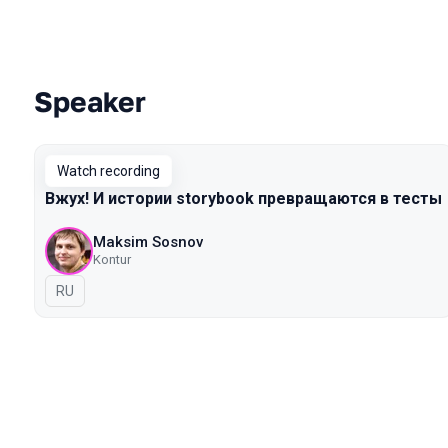
Speaker
Talks from 2020 Piter season
Watch recording
Вжух! И истории storybook превращаются в тесты
Maksim Sosnov
Kontur
In Russian
RU