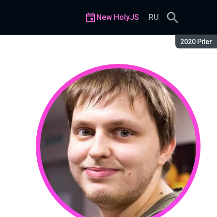
New HolyJS
RU
Season:
2020 Piter