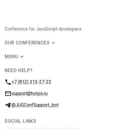
Conference for JavaScript developers
OUR CONFERENCES
MENU
NEED HELP?
JUG Ru Group
Phone:
+7 (812) 313-27-23
Email:
support@holyjs.ru
Telegram:
@JUGConfSupport_bot
SOCIAL LINKS