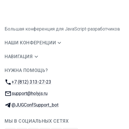
Большая конференция для JavaScript-разработчиков
НАШИ КОНФЕРЕНЦИИ
НАВИГАЦИЯ
НУЖНА ПОМОЩЬ?
JUG Ru Group
Телефон:
+7 (812) 313-27-23
E-mail:
support@holyjs.ru
Телеграм:
@JUGConfSupport_bot
МЫ В СОЦИАЛЬНЫХ СЕТЯХ