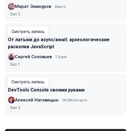
Марат Зимнуров
Авито
Зал 3
Смотреть запись
От латыни до async/await: археологические
раскопки JavaScript
Сергей Соловьев
Т-Банк
Зал 1
Смотреть запись
DevTools Console своими руками
Алексей Наговицын
VK/ВКонтакте
Зал 3