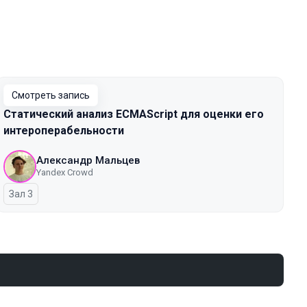
Смотреть запись
Cтатический анализ ECMAScript для оценки его
интероперабельности
Александр Мальцев
Yandex Crowd
Зал 3