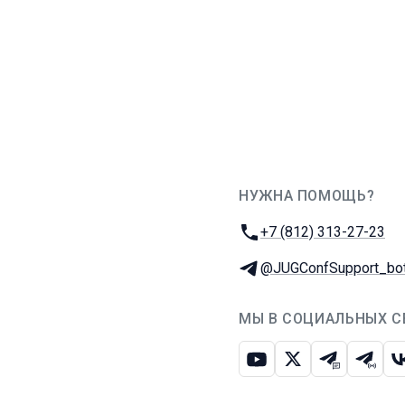
НУЖНА ПОМОЩЬ?
JUG Ru Group
Телефон:
+7 (812) 313-27-23
Телеграм:
@JUGConfSupport_bo
МЫ В СОЦИАЛЬНЫХ С
Ютуб
Икс
Телеграм-
Телег