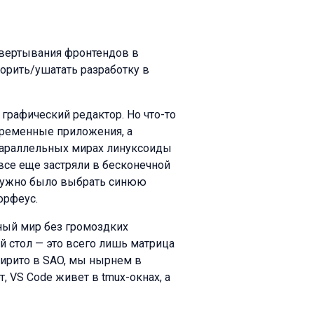
звертывания фронтендов в
орить/ушатать разработку в
 графический редактор. Но что-то
овременные приложения, а
параллельных мирах линуксоиды
все еще застряли в бесконечной
о нужно было выбрать синюю
орфеус.
ьный мир без громоздких
й стол — это всего лишь матрица
Кирито в SAO, мы нырнем в
, VS Code живет в tmux-окнах, а