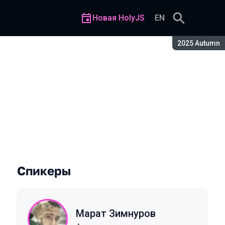
Новая HolyJS
EN
Сезон:
2025 Autumn
терминале с помощью JavaS
Спикеры
Марат Зимнуров