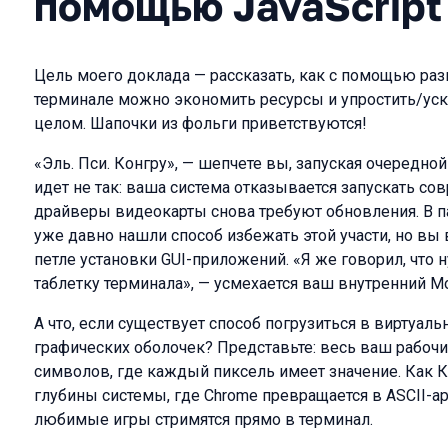
помощью JavaScript
Цель моего доклада — рассказать, как с помощью ра
терминале можно экономить ресурсы и упростить/уск
целом. Шапочки из фольги приветствуются!
«Эль. Пси. Конгру», — шепчете вы, запуская очередной
идет не так: ваша система отказывается запускать с
драйверы видеокарты снова требуют обновления. В 
уже давно нашли способ избежать этой участи, но вы 
петле установки GUI-приложений. «Я же говорил, чт
таблетку терминала», — усмехается ваш внутренний М
А что, если существует способ погрузиться в виртуал
графических оболочек? Представьте: весь ваш рабочи
символов, где каждый пиксель имеет значение. Как 
глубины системы, где Chrome превращается в ASCII-арт
любимые игры стримятся прямо в терминал.