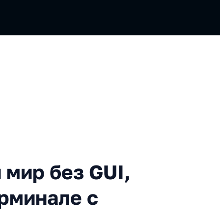
без GUI, или Как выжить в 
 мир без GUI,
ерминале с