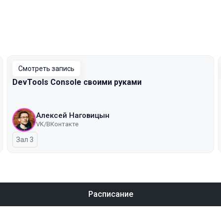
Смотреть запись
DevTools Console своими руками
Алексей Наговицын
VK/ВКонтакте
Зал 3
Расписание