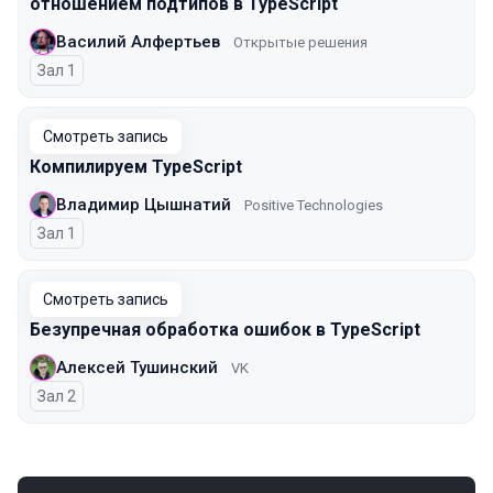
отношением подтипов в TypeScript
Василий Алфертьев
Открытые решения
Зал 1
Смотреть запись
Компилируем TypeScript
Владимир Цышнатий
Positive Technologies
Зал 1
Смотреть запись
Безупречная обработка ошибок в TypeScript
Алексей Тушинский
VK
Зал 2