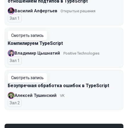
отношением подтипов в TypeScript
Василий Алфертьев
Открытые решения
Зал 1
Смотреть запись
Компилируем TypeScript
Владимир Цышнатий
Positive Technologies
Зал 1
Смотреть запись
Безупречная обработка ошибок в TypeScript
Алексей Тушинский
VK
Зал 2