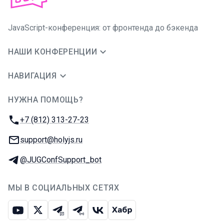
JavaScript-конференция: от фронтенда до бэкенда
НАШИ КОНФЕРЕНЦИИ
НАВИГАЦИЯ
НУЖНА ПОМОЩЬ?
JUG Ru Group
Телефон:
+7 (812) 313-27-23
E-mail:
support@holyjs.ru
Телеграм:
@JUGConfSupport_bot
МЫ В СОЦИАЛЬНЫХ СЕТЯХ
Ютуб
Икс
Телеграм-чат
Телеграм-канал
ВКонтакте
Хабр