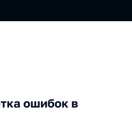
шибок в TypeScript
тка ошибок в