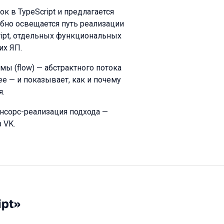
к в TypeScript и предлагается
бно освещается путь реализации
ipt, отдельных функциональных
их ЯП.
ы (flow) — абстрактного потока
 — и показывает, как и почему
я.
нсорс-реализация подхода —
 VK.
ipt»