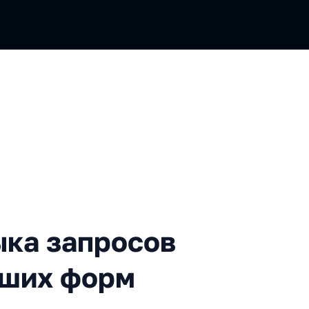
запросов как альтернатива
ыка запросов
аших форм