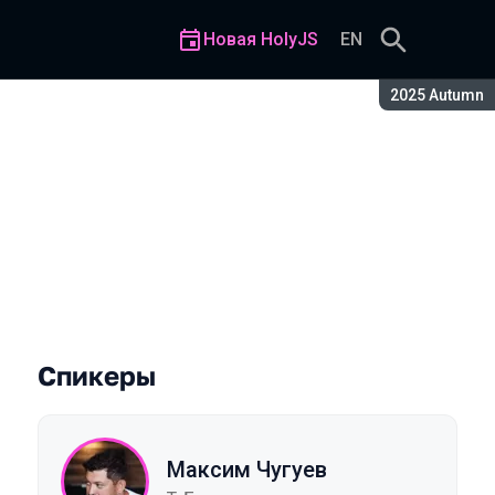
Новая HolyJS
EN
Сезон:
2025 Autumn
 ваших форм
Спикеры
Максим Чугуев