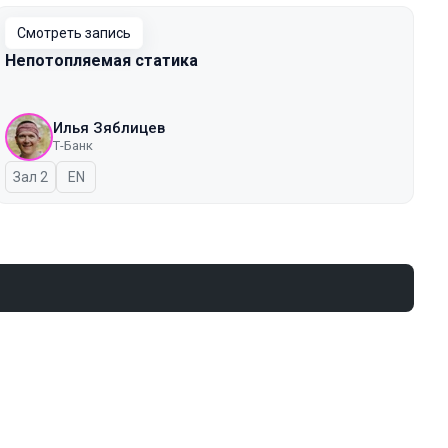
Смотреть запись
Непотопляемая статика
Илья Зяблицев
Т-Банк
Зал 2
На английском языке
EN