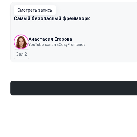
Смотреть запись
Самый безопасный фреймворк
Анастасия Егорова
YouTube-канал «CosyFrontend»
Зал 2