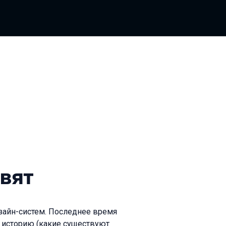
овят
изайн-систем. Последнее время
т историю (какие существуют