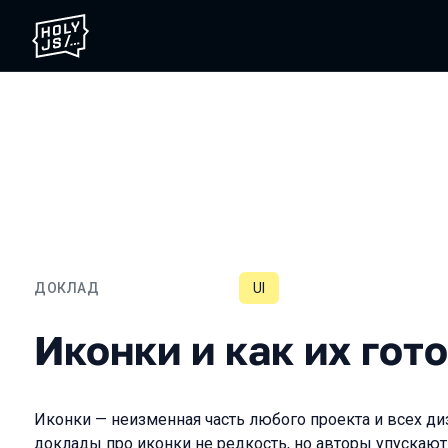
ДОКЛАД
UI
Иконки и как их готовят
Иконки и как их гот
Иконки — неизменная часть любого проекта и всех д
доклады про иконки не редкость, но авторы упускаю