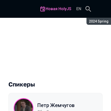
Новая HolyJS
EN
Сезон:
2024 Spring
Спикеры
Петр Жемчугов