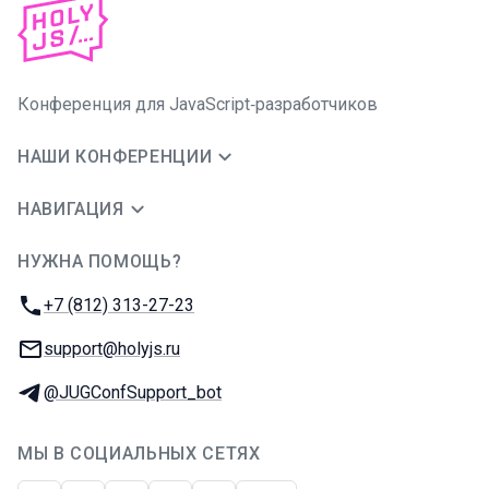
Конференция для JavaScript‑разработчиков
НАШИ КОНФЕРЕНЦИИ
НАВИГАЦИЯ
НУЖНА ПОМОЩЬ?
JUG Ru Group
Телефон:
+7 (812) 313-27-23
E-mail:
support@holyjs.ru
Телеграм:
@JUGConfSupport_bot
МЫ В СОЦИАЛЬНЫХ СЕТЯХ