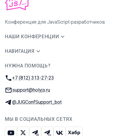
Конференция для JavaScript‑разработчиков
НАШИ КОНФЕРЕНЦИИ
НАВИГАЦИЯ
НУЖНА ПОМОЩЬ?
JUG Ru Group
Телефон:
+7 (812) 313-27-23
E-mail:
support@holyjs.ru
Телеграм:
@JUGConfSupport_bot
МЫ В СОЦИАЛЬНЫХ СЕТЯХ