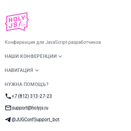
Конференция для JavaScript‑разработчиков
НАШИ КОНФЕРЕНЦИИ
НАВИГАЦИЯ
НУЖНА ПОМОЩЬ?
JUG Ru Group
Телефон:
+7 (812) 313-27-23
E-mail:
support@holyjs.ru
Телеграм:
@JUGConfSupport_bot