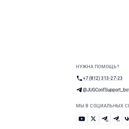
НУЖНА ПОМОЩЬ?
JUG Ru Group
Телефон:
+7 (812) 313-27-23
Телеграм:
@JUGConfSupport_bo
МЫ В СОЦИАЛЬНЫХ С
Ютуб
Икс
Телеграм-
Телег