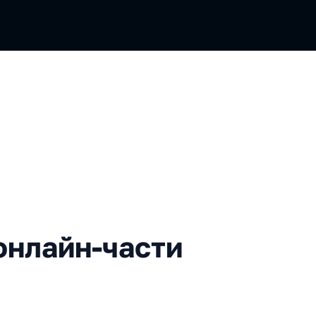
н-части HolyJS 2023 Spring
онлайн-части