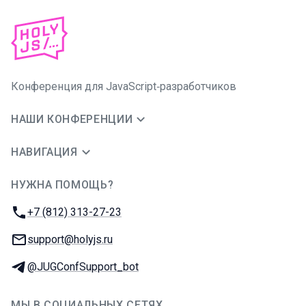
Конференция для JavaScript‑разработчиков
НАШИ КОНФЕРЕНЦИИ
НАВИГАЦИЯ
НУЖНА ПОМОЩЬ?
JUG Ru Group
Телефон:
+7 (812) 313-27-23
E-mail:
support@holyjs.ru
Телеграм:
@JUGConfSupport_bot
МЫ В СОЦИАЛЬНЫХ СЕТЯХ