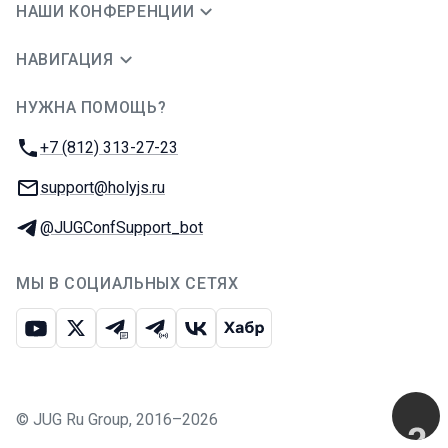
НАШИ КОНФЕРЕНЦИИ
НАВИГАЦИЯ
НУЖНА ПОМОЩЬ?
JUG Ru Group
Телефон:
+7 (812) 313-27-23
E-mail:
support@holyjs.ru
Телеграм:
@JUGConfSupport_bot
МЫ В СОЦИАЛЬНЫХ СЕТЯХ
Ютуб
Икс
Телеграм-чат
Телеграм-канал
ВКонтакте
Хабр
©
JUG Ru Group
,
2016–2026