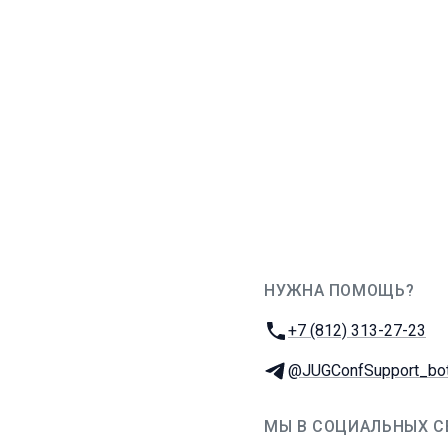
НУЖНА ПОМОЩЬ?
JUG Ru Group
Телефон:
+7 (812) 313-27-23
Телеграм:
@JUGConfSupport_bo
МЫ В СОЦИАЛЬНЫХ С