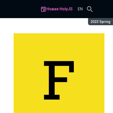
Новая HolyJS
EN
Сезон:
2023 Spring