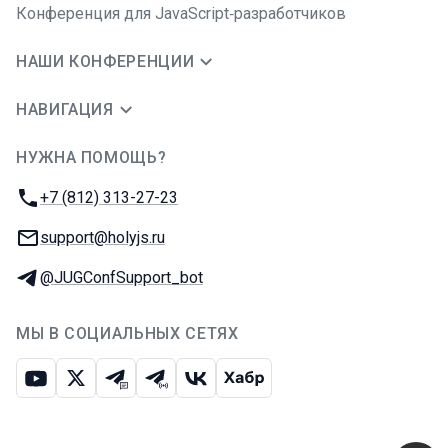
Конференция для JavaScript‑разработчиков
НАШИ КОНФЕРЕНЦИИ
НАВИГАЦИЯ
НУЖНА ПОМОЩЬ?
JUG Ru Group
Телефон:
+7 (812) 313-27-23
E-mail:
support@holyjs.ru
Телеграм:
@JUGConfSupport_bot
МЫ В СОЦИАЛЬНЫХ СЕТЯХ
Ютуб
Икс
Телеграм-чат
Телеграм-канал
ВКонтакте
Хабр