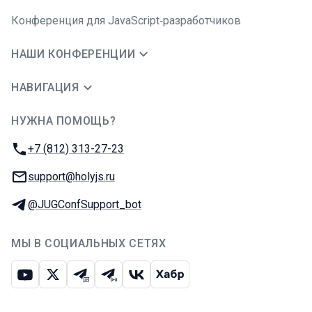
Конференция для JavaScript‑разработчиков
НАШИ КОНФЕРЕНЦИИ
НАВИГАЦИЯ
НУЖНА ПОМОЩЬ?
JUG Ru Group
Телефон:
+7 (812) 313-27-23
E-mail:
support@holyjs.ru
Телеграм:
@JUGConfSupport_bot
МЫ В СОЦИАЛЬНЫХ СЕТЯХ
Ютуб
Икс
Телеграм-чат
Телеграм-канал
ВКонтакте
Хабр