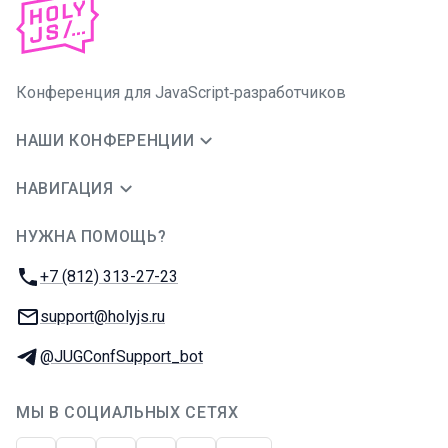
Конференция для JavaScript‑разработчиков
НАШИ КОНФЕРЕНЦИИ
НАВИГАЦИЯ
НУЖНА ПОМОЩЬ?
JUG Ru Group
Телефон:
+7 (812) 313-27-23
E-mail:
support@holyjs.ru
Телеграм:
@JUGConfSupport_bot
МЫ В СОЦИАЛЬНЫХ СЕТЯХ