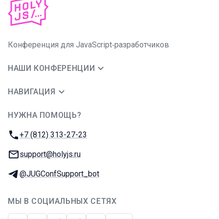
Конференция для JavaScript‑разработчиков
НАШИ КОНФЕРЕНЦИИ
НАВИГАЦИЯ
НУЖНА ПОМОЩЬ?
JUG Ru Group
Телефон:
+7 (812) 313-27-23
E-mail:
support@holyjs.ru
Телеграм:
@JUGConfSupport_bot
МЫ В СОЦИАЛЬНЫХ СЕТЯХ