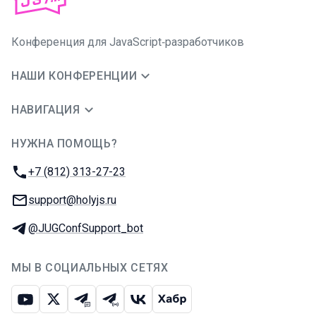
Конференция для JavaScript‑разработчиков
НАШИ КОНФЕРЕНЦИИ
НАВИГАЦИЯ
НУЖНА ПОМОЩЬ?
JUG Ru Group
Телефон:
+7 (812) 313-27-23
E-mail:
support@holyjs.ru
Телеграм:
@JUGConfSupport_bot
МЫ В СОЦИАЛЬНЫХ СЕТЯХ
Ютуб
Икс
Телеграм-чат
Телеграм-канал
ВКонтакте
Хабр