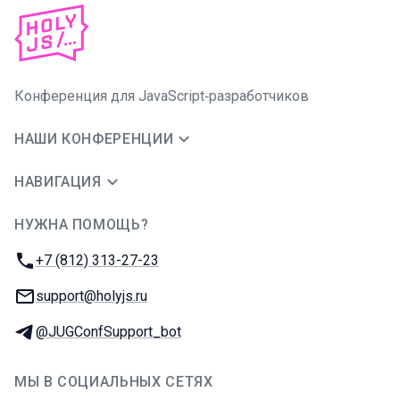
Конференция для JavaScript‑разработчиков
НАШИ КОНФЕРЕНЦИИ
НАВИГАЦИЯ
НУЖНА ПОМОЩЬ?
JUG Ru Group
Телефон:
+7 (812) 313-27-23
E-mail:
support@holyjs.ru
Телеграм:
@JUGConfSupport_bot
МЫ В СОЦИАЛЬНЫХ СЕТЯХ