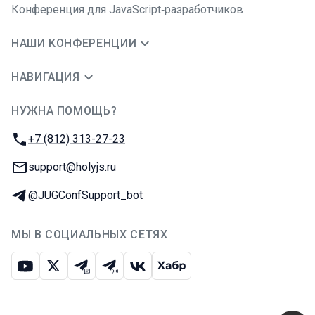
Конференция для JavaScript‑разработчиков
НАШИ КОНФЕРЕНЦИИ
НАВИГАЦИЯ
НУЖНА ПОМОЩЬ?
JUG Ru Group
Телефон:
+7 (812) 313-27-23
E-mail:
support@holyjs.ru
Телеграм:
@JUGConfSupport_bot
МЫ В СОЦИАЛЬНЫХ СЕТЯХ
Ютуб
Икс
Телеграм-чат
Телеграм-канал
ВКонтакте
Хабр