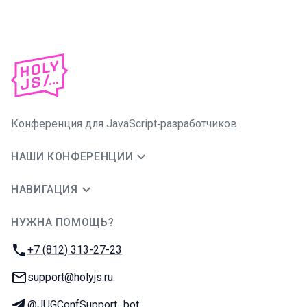
Конференция для JavaScript‑разработчиков
НАШИ КОНФЕРЕНЦИИ
НАВИГАЦИЯ
НУЖНА ПОМОЩЬ?
JUG Ru Group
Телефон:
+7 (812) 313-27-23
E-mail:
support@holyjs.ru
Телеграм:
@JUGConfSupport_bot