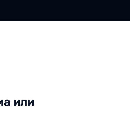
ли решение проблемы?
ма или
?