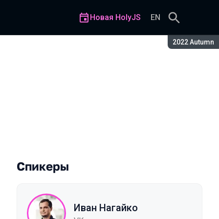
Новая HolyJS
EN
Сезон:
2022 Autumn
Спикеры
Иван Нагайко