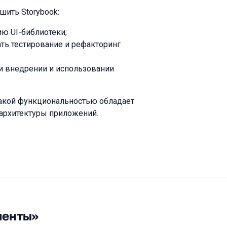
шить Storybook:
ию UI-библиотеки;
ать тестирование и рефакторинг
 внедрении и использовании
какой функциональностью обладает
и архитектуры приложений.
менты»