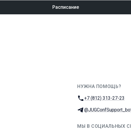
Расписание
НУЖНА ПОМОЩЬ?
JUG Ru Group
Телефон:
+7 (812) 313-27-23
Телеграм:
@JUGConfSupport_bo
МЫ В СОЦИАЛЬНЫХ С