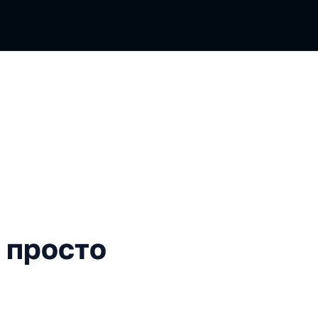
то "extend"
 просто