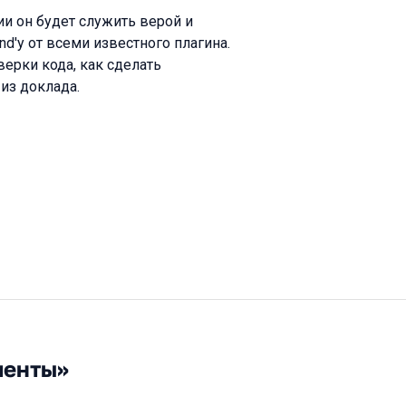
и он будет служить верой и
nd'у от всеми известного плагина.
верки кода, как сделать
 из доклада.
менты»