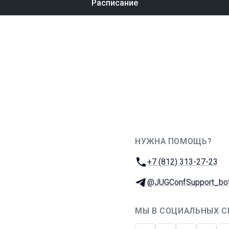
Расписание
НУЖНА ПОМОЩЬ?
JUG Ru Group
Телефон:
+7 (812) 313-27-23
Телеграм:
@JUGConfSupport_bo
МЫ В СОЦИАЛЬНЫХ С