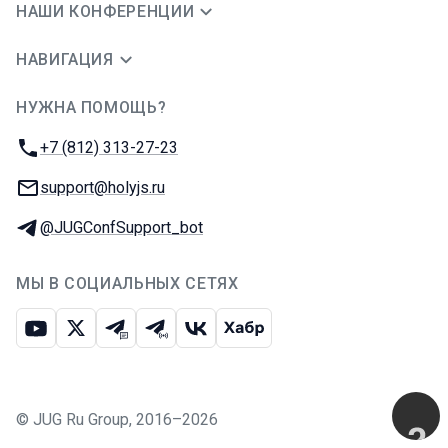
НАШИ КОНФЕРЕНЦИИ
НАВИГАЦИЯ
НУЖНА ПОМОЩЬ?
JUG Ru Group
Телефон:
+7 (812) 313-27-23
E-mail:
support@holyjs.ru
Телеграм:
@JUGConfSupport_bot
МЫ В СОЦИАЛЬНЫХ СЕТЯХ
Ютуб
Икс
Телеграм-чат
Телеграм-канал
ВКонтакте
Хабр
©
JUG Ru Group
,
2016–2026