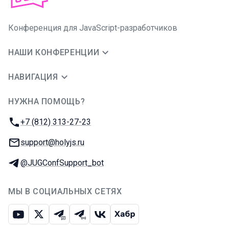
Конференция для JavaScript-разработчиков
НАШИ КОНФЕРЕНЦИИ
НАВИГАЦИЯ
НУЖНА ПОМОЩЬ?
JUG Ru Group
Телефон:
+7 (812) 313-27-23
E-mail:
support@holyjs.ru
Телеграм:
@JUGConfSupport_bot
МЫ В СОЦИАЛЬНЫХ СЕТЯХ
Ютуб
Икс
Телеграм-чат
Телеграм-канал
ВКонтакте
Хабр