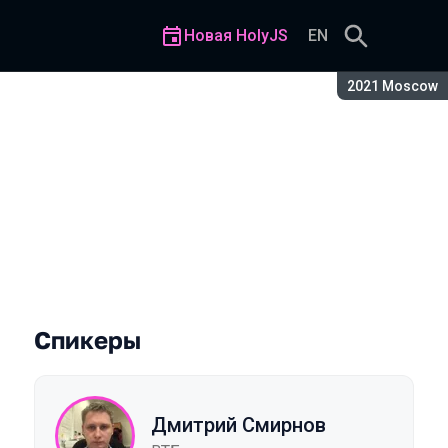
Новая HolyJS
EN
Сезон:
2021 Moscow
тавить одно приложение в 
Спикеры
Дмитрий Смирнов