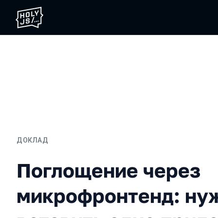
ДОКЛАД
Поглощение через микро
Поглощение через
микрофронтенд: ну