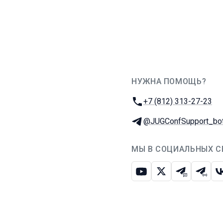
НУЖНА ПОМОЩЬ?
JUG Ru Group
Телефон:
+7 (812) 313-27-23
Телеграм:
@JUGConfSupport_bo
МЫ В СОЦИАЛЬНЫХ С
Ютуб
Икс
Телеграм-
Телег