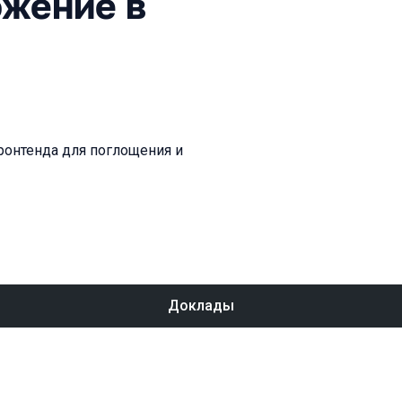
ожение в
ронтенда для поглощения и
Доклады