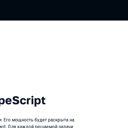
ipt
peScript
и. Его мощность будет раскрыта на
hard. Для каждой решаемой задачи