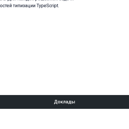
стей типизации TypeScript.
Доклады