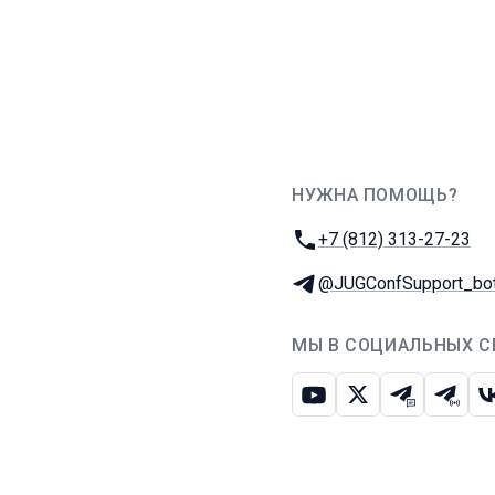
НУЖНА ПОМОЩЬ?
JUG Ru Group
Телефон:
+7 (812) 313-27-23
Телеграм:
@JUGConfSupport_bo
МЫ В СОЦИАЛЬНЫХ С
Ютуб
Икс
Телеграм-
Телег