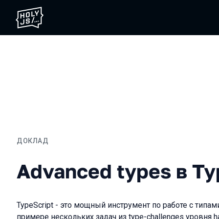
ДОКЛАД
Advanced types в TypeScr
Advanced types в Ty
TypeScript - это мощный инструмент по работе с типам
примере нескольких задач из type-challenges уровня 