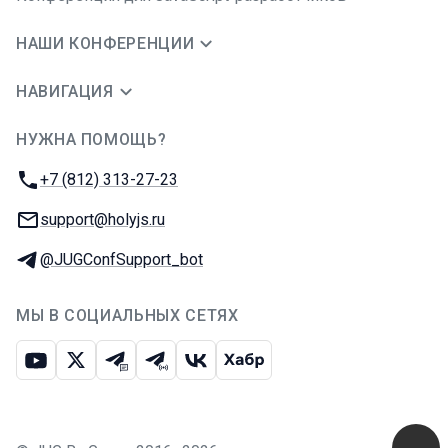
НАШИ КОНФЕРЕНЦИИ
НАВИГАЦИЯ
НУЖНА ПОМОЩЬ?
JUG Ru Group
Телефон:
+7 (812) 313-27-23
E-mail:
support@holyjs.ru
Телеграм:
@JUGConfSupport_bot
МЫ В СОЦИАЛЬНЫХ СЕТЯХ
Ютуб
Икс
Телеграм-чат
Телеграм-канал
ВКонтакте
Хабр