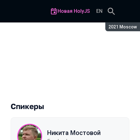
Новая HolyJS
EN
Сезон:
2021 Moscow
тформа, о которой вы никог
Спикеры
Никита Мостовой