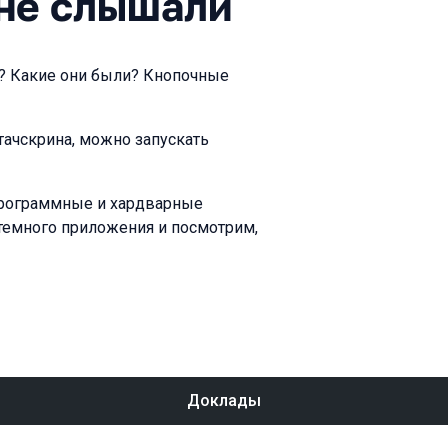
 не слышали
? Какие они были? Кнопочные
 тачскрина, можно запускать
 программные и хардварные
стемного приложения и посмотрим,
Доклады