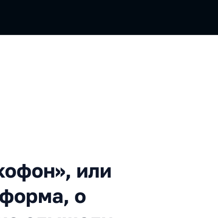
н», или Самая большая пла
кофон», или
форма, о