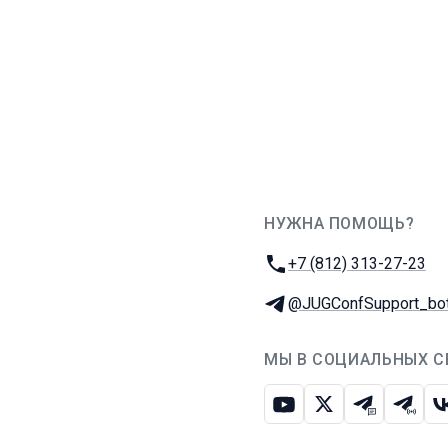
НУЖНА ПОМОЩЬ?
JUG Ru Group
Телефон:
+7 (812) 313-27-23
Телеграм:
@JUGConfSupport_bo
МЫ В СОЦИАЛЬНЫХ С
Ютуб
Икс
Телеграм-
Телег