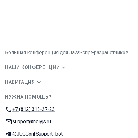
Большая конференция для JavaScript-разработчиков
НАШИ КОНФЕРЕНЦИИ
НАВИГАЦИЯ
НУЖНА ПОМОЩЬ?
JUG Ru Group
Телефон:
+7 (812) 313-27-23
E-mail:
support@holyjs.ru
Телеграм:
@JUGConfSupport_bot