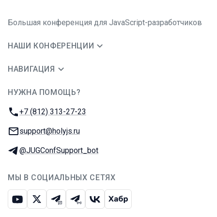
Большая конференция для JavaScript-разработчиков
НАШИ КОНФЕРЕНЦИИ
НАВИГАЦИЯ
НУЖНА ПОМОЩЬ?
JUG Ru Group
Телефон:
+7 (812) 313-27-23
E-mail:
support@holyjs.ru
Телеграм:
@JUGConfSupport_bot
МЫ В СОЦИАЛЬНЫХ СЕТЯХ
Ютуб
Икс
Телеграм-чат
Телеграм-канал
ВКонтакте
Хабр