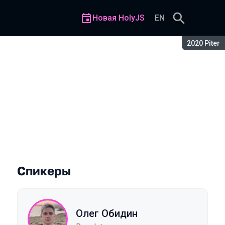
Новая HolyJS
EN
Сезон:
2020 Piter
 генератор (GatsbyJS) на п
Спикеры
Олег Обидин