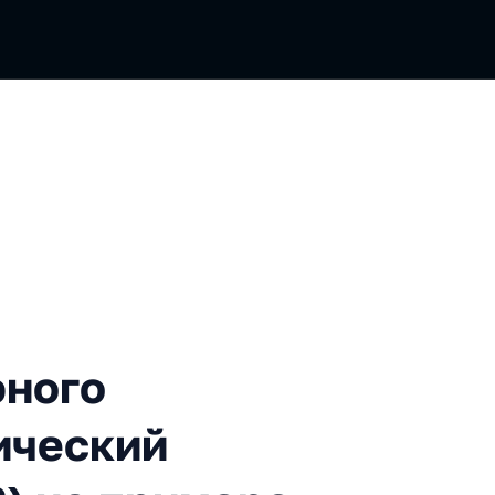
приложения на статический
фного
ический