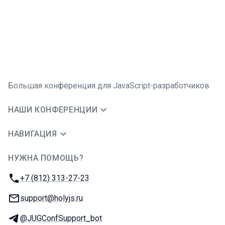
Большая конференция для JavaScript-разработчиков
НАШИ КОНФЕРЕНЦИИ
НАВИГАЦИЯ
НУЖНА ПОМОЩЬ?
JUG Ru Group
Телефон:
+7 (812) 313-27-23
E-mail:
support@holyjs.ru
Телеграм:
@JUGConfSupport_bot