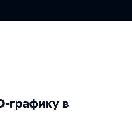
фику в браузере (часть 1)
D-графику в