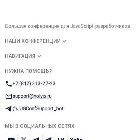
Большая конференция для JavaScript-разработчиков
НАШИ КОНФЕРЕНЦИИ
НАВИГАЦИЯ
НУЖНА ПОМОЩЬ?
JUG Ru Group
Телефон:
+7 (812) 313-27-23
E-mail:
support@holyjs.ru
Телеграм:
@JUGConfSupport_bot
МЫ В СОЦИАЛЬНЫХ СЕТЯХ