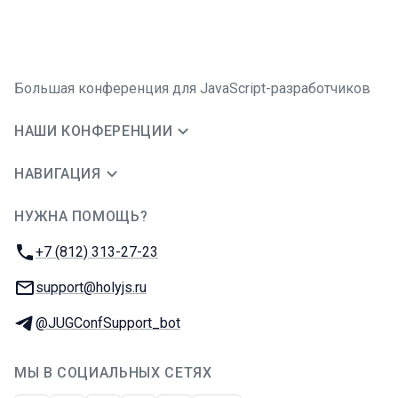
Большая конференция для JavaScript-разработчиков
НАШИ КОНФЕРЕНЦИИ
НАВИГАЦИЯ
НУЖНА ПОМОЩЬ?
JUG Ru Group
Телефон:
+7 (812) 313-27-23
E-mail:
support@holyjs.ru
Телеграм:
@JUGConfSupport_bot
МЫ В СОЦИАЛЬНЫХ СЕТЯХ