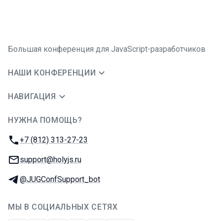
Большая конференция для JavaScript-разработчиков
НАШИ КОНФЕРЕНЦИИ
НАВИГАЦИЯ
НУЖНА ПОМОЩЬ?
JUG Ru Group
Телефон:
+7 (812) 313-27-23
E-mail:
support@holyjs.ru
Телеграм:
@JUGConfSupport_bot
МЫ В СОЦИАЛЬНЫХ СЕТЯХ