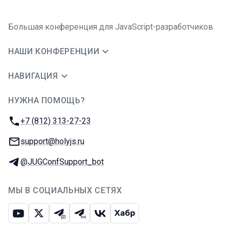
Большая конференция для JavaScript-разработчиков
НАШИ КОНФЕРЕНЦИИ
НАВИГАЦИЯ
НУЖНА ПОМОЩЬ?
JUG Ru Group
Телефон:
+7 (812) 313-27-23
E-mail:
support@holyjs.ru
Телеграм:
@JUGConfSupport_bot
МЫ В СОЦИАЛЬНЫХ СЕТЯХ
Ютуб
Икс
Телеграм-чат
Телеграм-канал
ВКонтакте
Хабр